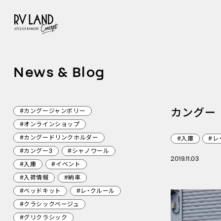
News & Blog
カングー
#カングージャンボリー
#オンラインショップ
#カングードリンクホルダー
#入庫
#レ
#カングー3
#シャノワール
2019.11.03
#入庫
#イベント
#入荷情報
#納車
#ベッドキット
#レ・クルール
#クラシックベージュ
#グリクラシック